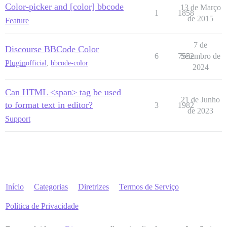
Color-picker and [color] bbcode
13 de Março
1
1858
de 2015
Feature
7 de
Discourse BBCode Color
6
7552
Setembro de
Plugin
official
,
bbcode-color
2024
Can HTML <span> tag be used
21 de Junho
to format text in editor?
3
1982
de 2023
Support
Início
Categorias
Diretrizes
Termos de Serviço
Política de Privacidade