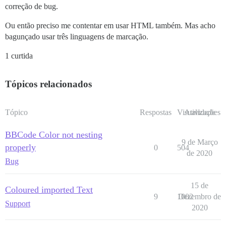
correção de bug.
Ou então preciso me contentar em usar HTML também. Mas acho
bagunçado usar três linguagens de marcação.
1 curtida
Tópicos relacionados
Tópico
Respostas
Visualizações
Atividade
BBCode Color not nesting
9 de Março
properly
0
504
de 2020
Bug
15 de
Coloured imported Text
9
1002
Dezembro de
Support
2020