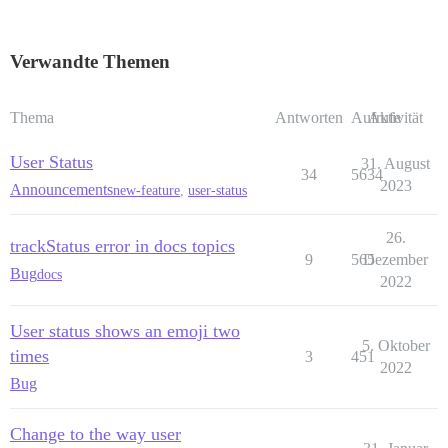
Verwandte Themen
Thema
Antworten
Aufrufe
Aktivität
User Status
31. August
34
5634
2023
Announcements
new-feature
,
user-status
26.
trackStatus error in docs topics
9
565
Dezember
Bug
docs
2022
User status shows an emoji two
5. Oktober
times
3
451
2022
Bug
Change to the way user