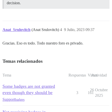
decision.
Anat_Srulovitch
(Anat Srulovitch)
4
9 Julio, 2023 09:37
Gracias. Eso es todo. Todo nuestro foro es privado.
Temas relacionados
Tema
Respuestas
Vistas
Actividad
Some badges are not granted
26 Octubre
even though they should be
3
161
2025
Support
badges