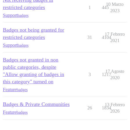
Not receiving badges in
10 Marzo
restricted categories
1
445
2023
Support
badges
Badges not being granted for
17 Febrero
restricted categories
31
4104
2021
Support
badges
Badges not granted in non
public categories, despite
17 Agosto
"Allow granting of badges in
3
1217
2020
this category" turned on
Feature
badges
Badges & Private Communities
13 Febrero
26
1834
2026
Feature
badges