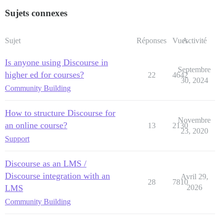
Sujets connexes
Sujet
Réponses
Vues
Activité
Is anyone using Discourse in
Septembre
higher ed for courses?
22
4642
30, 2024
Community Building
How to structure Discourse for
Novembre
an online course?
13
2130
23, 2020
Support
Discourse as an LMS /
Discourse integration with an
Avril 29,
28
7810
LMS
2026
Community Building