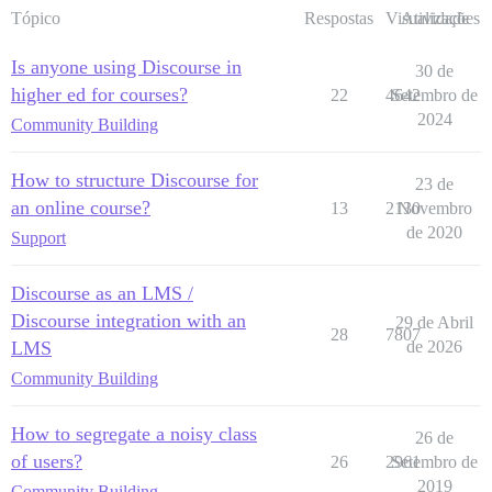
Tópico
Respostas
Visualizações
Atividade
Is anyone using Discourse in
30 de
higher ed for courses?
22
4642
Setembro de
2024
Community Building
How to structure Discourse for
23 de
an online course?
13
2130
Novembro
de 2020
Support
Discourse as an LMS /
Discourse integration with an
29 de Abril
28
7807
LMS
de 2026
Community Building
How to segregate a noisy class
26 de
of users?
26
2961
Setembro de
2019
Community Building