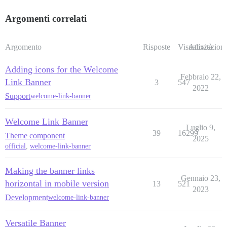
Argomenti correlati
Argomento
Risposte
Visualizzazioni
Attività
Adding icons for the Welcome
Febbraio 22,
Link Banner
3
547
2022
Support
welcome-link-banner
Welcome Link Banner
Luglio 9,
39
16299
Theme component
2025
official
,
welcome-link-banner
Making the banner links
Gennaio 23,
horizontal in mobile version
13
521
2023
Development
welcome-link-banner
Versatile Banner