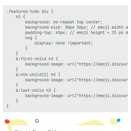
.featured-todo div {

    h3 {

        background: no-repeat top center;

        background-size: 30px 30px; // emoji width and
        padding-top: 45px; // emoji height + 15 px mar
        svg {

            display: none !important;

        }

    }

    &:first-child h3 {

        background-image: url("https://emoji.discours
    }

    &:nth-child(2) h3 {

        background-image: url("https://emoji.discours
    }

    &:last-child h3 {

        background-image: url("https://emoji.discours
    }
