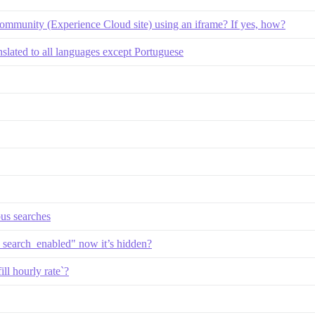
 Community (Experience Cloud site) using an iframe? If yes, how?
anslated to all languages except Portuguese
us searches
search_enabled" now it’s hidden?
ill hourly rate`?