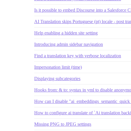
Is it possible to embed Discourse into a Salesforce
AI Translation skips Portuguese (pt) locale - post tr
Help enabling a hidden site setting
Introducing admin sidebar navigation
Find a translation key with verbose localization
Impersonation limit (time)
Displaying subcategories
Hooks from: & to: syntax in yml to disable anonymo
How can I disable "ai_embeddings_semantic_quick_
How to configure ai translate of `Ai translation backf
Missing PNG to JPEG settings