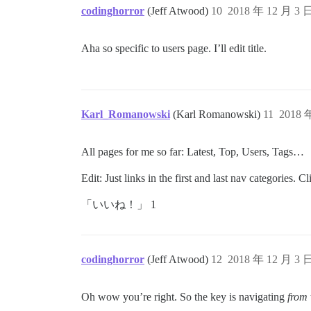
codinghorror
(Jeff Atwood)
10
2018 年 12 月 3 
Aha so specific to users page. I’ll edit title.
Karl_Romanowski
(Karl Romanowski)
11
2018 
All pages for me so far: Latest, Top, Users, Tags…
Edit: Just links in the first and last nav categories. C
「いいね！」 1
codinghorror
(Jeff Atwood)
12
2018 年 12 月 3 
Oh wow you’re right. So the key is navigating
from