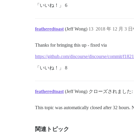
「いいね！」 6
featheredtoast
(Jeff Wong)
13
2018 年 12 月 3 
Thanks for bringing this up - fixed via
https://github.com/discourse/discourse/commit/f1
「いいね！」 8
featheredtoast
(Jeff Wong) クローズされました:
This topic was automatically closed after 32 hours. 
関連トピック