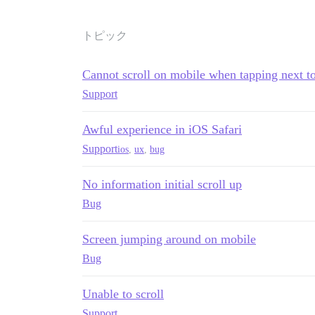
トピック
Cannot scroll on mobile when tapping next to
Support
Awful experience in iOS Safari
Support
ios
,
ux
,
bug
No information initial scroll up
Bug
Screen jumping around on mobile
Bug
Unable to scroll
Support