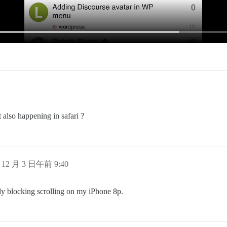
 also happening in safari ?
 12 月 3 日午前 9:40
tly blocking scrolling on my iPhone 8p.