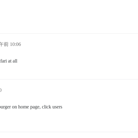
午前 10:06
ari at all
0
mburger on home page, click users