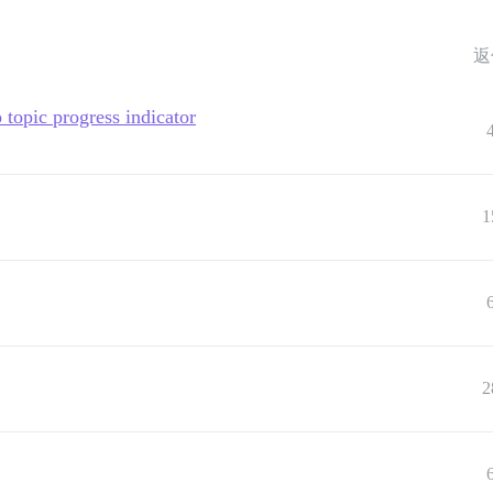
返
 topic progress indicator
1
2