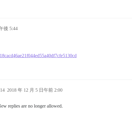
日午後 5:44
82118cacd46ae21f044ed55a40df7cfe5130cd
14
2018 年 12 月 5 日午前 2:00
New replies are no longer allowed.