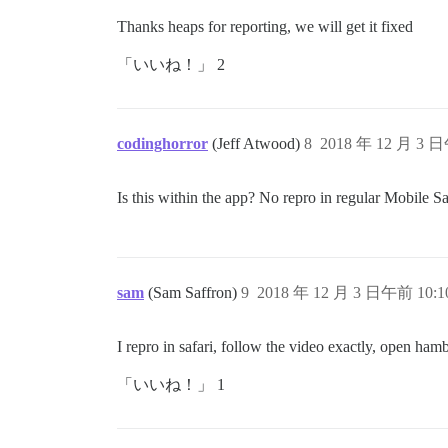
Thanks heaps for reporting, we will get it fixed
「いいね！」 2
codinghorror
(Jeff Atwood)
8
2018 年 12 月 3 日
Is this within the app? No repro in regular Mobile Saf
sam
(Sam Saffron)
9
2018 年 12 月 3 日午前 10:1
I repro in safari, follow the video exactly, open ha
「いいね！」 1