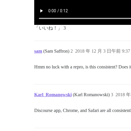
「いいね！」 3
sam
(Sam Saffron)
2
2018 年 12 月 3 日午前 9:37
Hmm no luck with a repro, is this consistent? Does it
Karl_Romanowski
(Karl Romanowski)
3
2018 年
Discourse app, Chrome, and Safari are all consisten