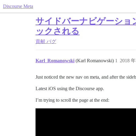
Discourse Meta
サイドバーナビゲーショ
ックされる
貢献
バグ
Karl_Romanowski
(Karl Romanowski)
1
2018 年
Just noticed the new nav on meta, and after the sideb
Latest iOS using the Discourse app.
I’m trying to scroll the page at the end: