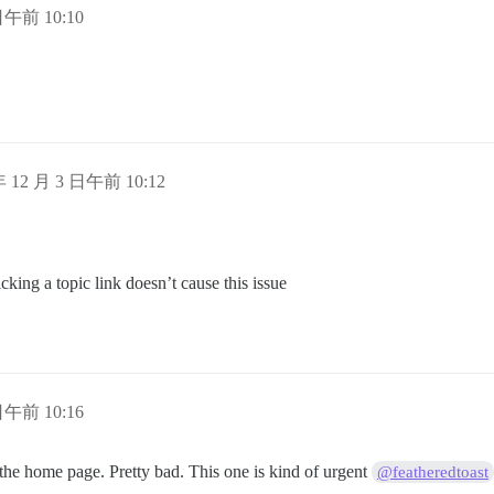
日午前 10:10
年 12 月 3 日午前 10:12
licking a topic link doesn’t cause this issue
日午前 10:16
the home page. Pretty bad. This one is kind of urgent
@featheredtoast