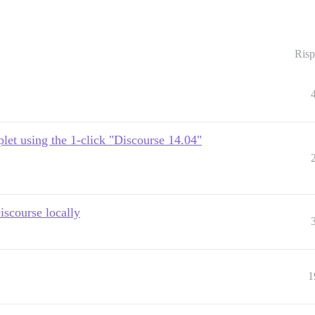
Risp
plet using the 1-click "Discourse 14.04"
iscourse locally
1