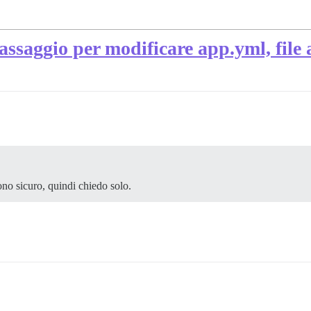
passaggio per modificare app.yml, file
no sicuro, quindi chiedo solo.