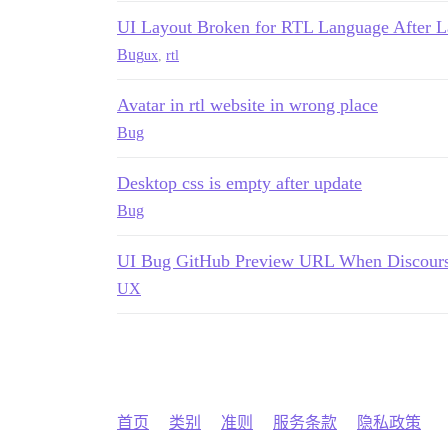
UI Layout Broken for RTL Language After L
Bug
ux
,
rtl
Avatar in rtl website in wrong place
Bug
Desktop css is empty after update
Bug
UI Bug GitHub Preview URL When Discours
UX
首页
类别
准则
服务条款
隐私政策