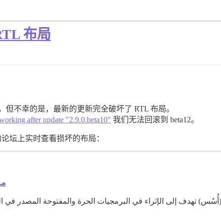
 RTL 布局
社区，但不幸的是，最新的更新完全破坏了 RTL 布局。
working after update "2.9.0.beta10"
我们无法回滚到 beta12。
们的论坛上实时查看损坏的布局：
مج
ُسُس) تهدف إلى الإثراء في البرمجيات الحرة والمفتوحة المصدر في ا