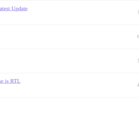
atest Update
e is RTL