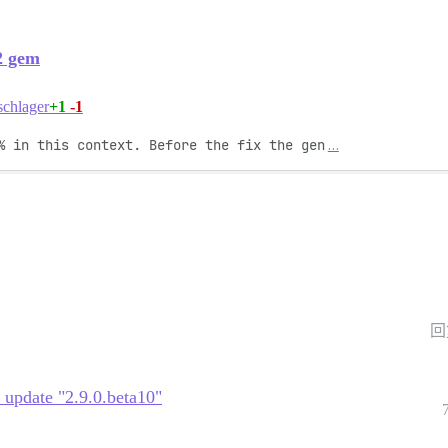
2 gem
+1
-1
chlager
% in this context. Before the fix the gen
…
回
 update "2.9.0.beta10"