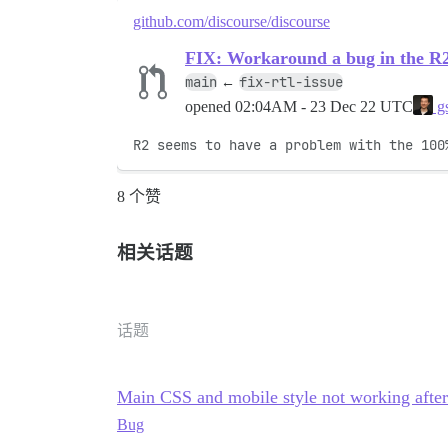
github.com/discourse/discourse
FIX: Workaround a bug in the R
main
fix-rtl-issue
←
opened
02:04AM - 23 Dec 22 UTC
gs
R2 seems to have a problem with the 100
8 个赞
相关话题
话题
Main CSS and mobile style not working after
Bug