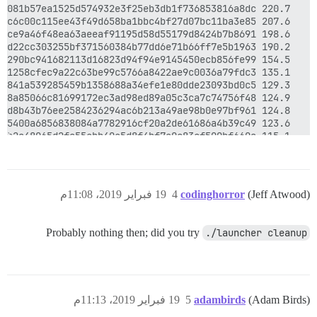
(Jeff Atwood)
codinghorror
4
19 فبراير 2019، 11:08م
Probably nothing then; did you try
./launcher cleanup
   61.6 MiB [          ] /a8917393d435231eb2b0ecef4ca235f3c19a16481168b1c2a8b299f69dc475ef

(Adam Birds)
adambirds
5
19 فبراير 2019، 11:13م