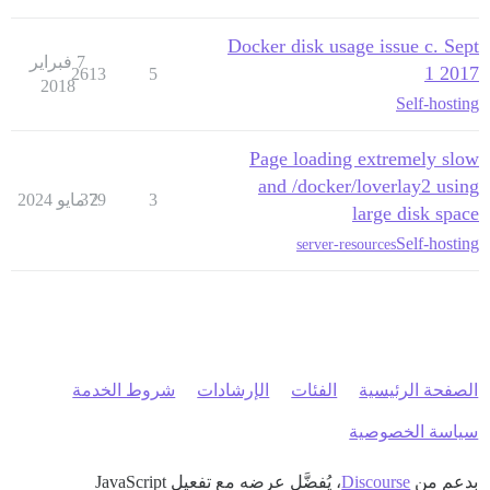
Docker disk usage issue c. Sept
7 فبراير
1 2017
2613
5
2018
Self-hosting
Page loading extremely slow
and /docker/loverlay2 using
3
2 مايو 2024
379
large disk space
Self-hosting
server-resources
الصفحة الرئيسية
الفئات
الإرشادات
شروط الخدمة
سياسة الخصوصية
بدعم من
Discourse
، يُفضَّل عرضه مع تفعيل JavaScript