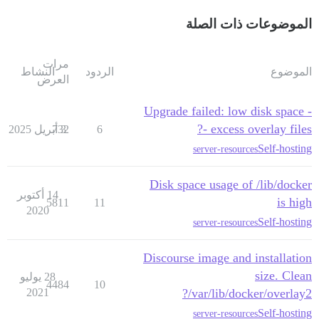
الموضوعات ذات الصلة
مرات
الموضوع
الردود
النشاط
العرض
Upgrade failed: low disk space -
- excess overlay files?
6
3 أبريل 2025
732
Self-hosting
server-resources
Disk space usage of /lib/docker
14 أكتوبر
is high
5811
11
2020
Self-hosting
server-resources
Discourse image and installation
size. Clean
28 يوليو
4484
10
2021
/var/lib/docker/overlay2?
Self-hosting
server-resources