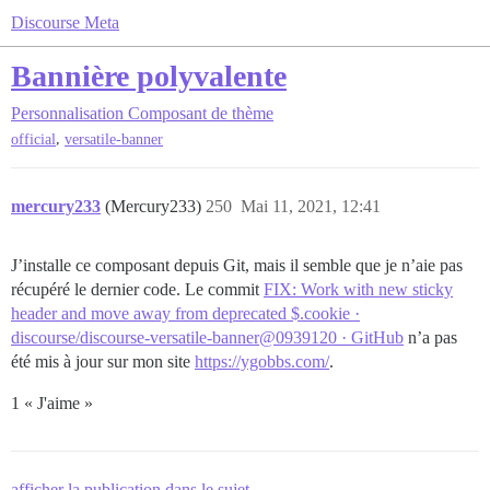
Discourse Meta
Bannière polyvalente
Personnalisation
Composant de thème
,
official
versatile-banner
mercury233
(Mercury233)
250
Mai 11, 2021, 12:41
J’installe ce composant depuis Git, mais il semble que je n’aie pas
récupéré le dernier code. Le commit
FIX: Work with new sticky
header and move away from deprecated $.cookie ·
discourse/discourse-versatile-banner@0939120 · GitHub
n’a pas
été mis à jour sur mon site
https://ygobbs.com/
.
1 « J'aime »
afficher la publication dans le sujet