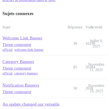
Sujets connexes
Sujet
Réponses
Vues
Activité
Welcome Link Banner
Juillet 9,
39
16299
Theme component
2025
official
,
welcome-link-banner
Category Banners
Novembre
85
50384
Theme component
11, 2025
official
,
category-banners
Notification Banners
Novembre
50
2658
19, 2025
Theme component
An update changed our versatile