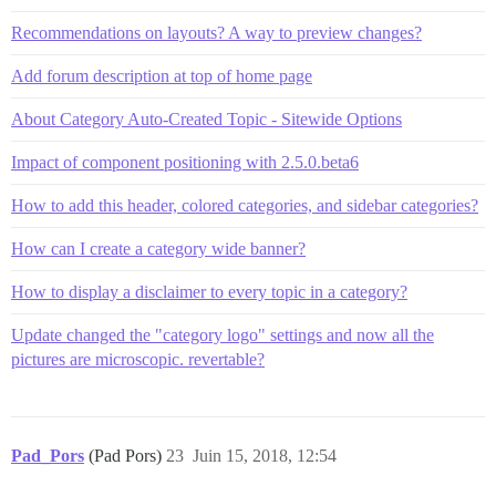
Recommendations on layouts? A way to preview changes?
Add forum description at top of home page
About Category Auto-Created Topic - Sitewide Options
Impact of component positioning with 2.5.0.beta6
How to add this header, colored categories, and sidebar categories?
How can I create a category wide banner?
How to display a disclaimer to every topic in a category?
Update changed the "category logo" settings and now all the
pictures are microscopic. revertable?
Pad_Pors
(Pad Pors)
23
Juin 15, 2018, 12:54