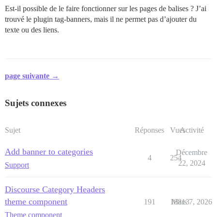
Est-il possible de le faire fonctionner sur les pages de balises ? J’ai
trouvé le plugin tag-banners, mais il ne permet pas d’ajouter du
texte ou des liens.
page suivante →
Sujets connexes
Sujet
Réponses
Vues
Activité
Add banner to categories
Décembre
4
254
22, 2024
Support
Discourse Category Headers
theme component
191
18813
Mars 7, 2026
Theme component