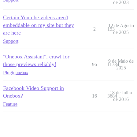
de 2023
Certain Youtube videos aren't
embeddable on my site but they
12 de Agosto
2
153
are here
de 2025
Support
"Onebox Assistant", crawl for
9 de Maio de
those previews reliably!
96
11784
2025
Plugin
onebox
Facebook Video Support in
18 de Julho
Onebox?
16
3684
de 2016
Feature