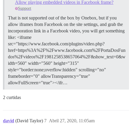
Allow playing embedded videos in Facebook frame?
Support
That is not supported out of the box by Onebox, but if you
allow iframes from Facebook on the site settings, and grab the
incorporation link in a Facebook video, you will get something
like: <iframe
src="https://www.facebook.com/plugins/video.php?
href=https%3A%2F%2Fwww.facebook.com%2FPortaDosFun
dos%2Fvideos%2F1981258538657064%2F&show_text=0&w
idth=560" width="560" height="315"
style="border:none;overflow:hidden" scrolling="no"
frameborder="0" allowTransparency="true"
allowFullScreen="true"></ifr…
2 curtidas
david
(David Taylor)
7
Abril 27, 2020, 11:05am