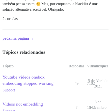
também pensa assim.
Mas, por enquanto, a blacklist é uma
solução alternativa aceitável. Obrigado.
2 curtidas
próxima página →
Tópicos relacionados
Tópico
Respostas
Visualizações
Atividade
Youtube videos onebox
5 de Abril de
embedding stopped working
49
7102
2021
Support
8 de
Videos not embedding
7
1642
Novembro
Support