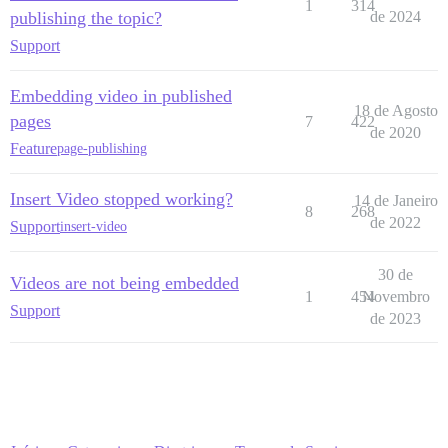
1
314
publishing the topic?
de 2024
Support
Embedding video in published
18 de Agosto
pages
7
422
de 2020
Feature
page-publishing
Insert Video stopped working?
14 de Janeiro
8
268
de 2022
Support
insert-video
30 de
Videos are not being embedded
1
454
Novembro
Support
de 2023