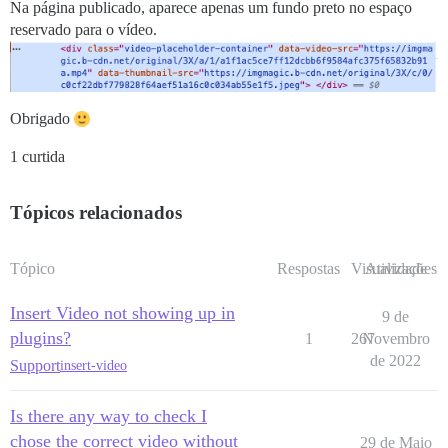
Na página publicado, aparece apenas um fundo preto no espaço
reservado para o vídeo.
Obrigado
1 curtida
Tópicos relacionados
Tópico
Respostas
Visualizações
Atividade
Insert Video not showing up in
9 de
plugins?
1
267
Novembro
de 2022
Support
insert-video
Is there any way to check I
chose the correct video without
29 de Maio