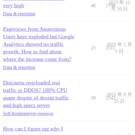
2025 年 12
very high
48
1798
月 10 日
Data & reporting
Pageviews from Anonymous
Users have exploded but Google
Analytics showed no traffic
2021 年 1 月
23
2511
growth. How to find about
5 日
where the increase come from?
Data & reporting
Discourse overloaded real
traffic or DDOS? 100% CPU
2021 年 9 月
usage despite of decent traffic
18
2543
25 日
and high specs server
Self-hosting
server-resources
How can I figure out why I