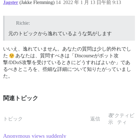
Jagster
(Jakke Flemming)
14
2022 年 1 月 13 日午前 9:13
Richie:
元のトピックから逸れているような気がします
いいえ、逸れていません。あなたの質問は少し的外れでし
た
あなたは、質問すべきは「Discourseがボット攻
撃/DDoS攻撃を受けているときにどうすればよいか」であ
るべきところを、些細な詳細について知りたがっていまし
た。
関連トピック
表
アクティビ
トピック
返信
示
ティ
Anonymous views suddenly