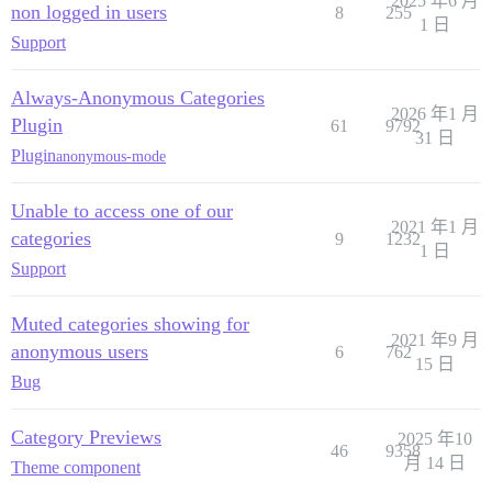
2025 年6 月
non logged in users
8
255
1 日
Support
Always-Anonymous Categories
2026 年1 月
Plugin
61
9792
31 日
Plugin
anonymous-mode
Unable to access one of our
2021 年1 月
categories
9
1232
1 日
Support
Muted categories showing for
2021 年9 月
anonymous users
6
762
15 日
Bug
Category Previews
2025 年10
46
9358
月 14 日
Theme component