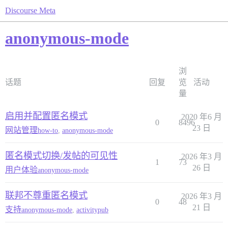
Discourse Meta
anonymous-mode
浏
话题
回复
览
活动
量
启用并配置匿名模式
2020 年6 月
0
8496
23 日
网站管理
how-to
,
anonymous-mode
匿名模式切换/发帖的可见性
2026 年3 月
1
73
26 日
用户体验
anonymous-mode
联邦不尊重匿名模式
2026 年3 月
0
48
21 日
支持
anonymous-mode
,
activitypub