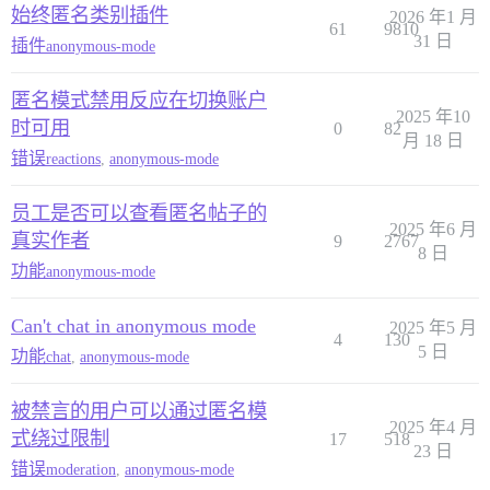
始终匿名类别插件
2026 年1 月
61
9810
31 日
插件
anonymous-mode
匿名模式禁用反应在切换账户
2025 年10
时可用
0
82
月 18 日
错误
reactions
,
anonymous-mode
员工是否可以查看匿名帖子的
2025 年6 月
真实作者
9
2767
8 日
功能
anonymous-mode
Can't chat in anonymous mode
2025 年5 月
4
130
5 日
功能
chat
,
anonymous-mode
被禁言的用户可以通过匿名模
2025 年4 月
式绕过限制
17
518
23 日
错误
moderation
,
anonymous-mode