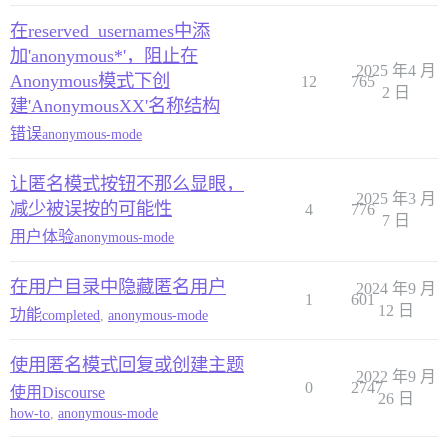
在reserved_usernames中添
加'anonymous*'，阻止在
2025 年4 月
Anonymous模式下创
12
765
2 日
建'AnonymousXX'名称结构
错误
anonymous-mode
让匿名模式按钮不那么显眼，
2025 年3 月
减少被误按的可能性
4
776
7 日
用户体验
anonymous-mode
在用户目录中隐藏匿名用户
2024 年9 月
1
601
12 日
功能
completed
,
anonymous-mode
使用匿名模式回复或创建主题
2022 年9 月
0
2747
使用Discourse
26 日
how-to
,
anonymous-mode