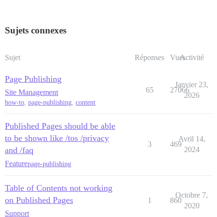
Sujets connexes
Sujet
Réponses
Vues
Activité
Page Publishing
Janvier 23,
65
27066
Site Management
2026
how-to
,
page-publishing
,
content
Published Pages should be able
to be shown like /tos /privacy
Avril 14,
3
469
and /faq
2024
Feature
page-publishing
Table of Contents not working
Octobre 7,
on Published Pages
1
860
2020
Support