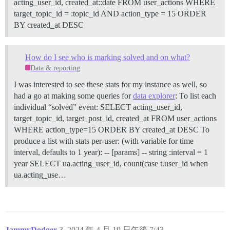
acting_user_id, created_at::date FROM user_actions WHERE
target_topic_id = :topic_id AND action_type = 15 ORDER
BY created_at DESC
How do I see who is marking solved and on what?
Data & reporting
I was interested to see these stats for my instance as well, so
had a go at making some queries for
data explorer
: To list each
individual “solved” event: SELECT acting_user_id,
target_topic_id, target_post_id, created_at FROM user_actions
WHERE action_type=15 ORDER BY created_at DESC To
produce a list with stats per-user: (with variable for time
interval, defaults to 1 year): -- [params] -- string :interval = 1
year SELECT ua.acting_user_id, count(case t.user_id when
ua.acting_use…
JammyDodger
3
2024 年 4 月 19 日午後 7:43