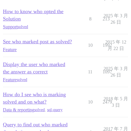
How to know who opted the
2025 年 3 月
Solution
8
213
26 日
Support
solved
See who marked post as solved?
2015 年 12
10
1992
月 22 日
Feature
Display the user who marked
2025 年 3 月
the answer as correct
11
1097
26 日
Feature
solved
How do I see who is marking
2018 年 5 月
solved and on what?
10
2479
3 日
Data & reporting
solved
,
sql-query
Query to find out who marked
2017 年 7 月