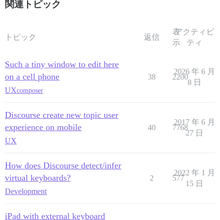
関連トピック
表
アクティビ
トピック
返信
示
ティ
Such a tiny window to edit here
2026 年 6 月
on a cell phone
38
2200
8 日
UX
composer
Discourse create new topic user
2017 年 6 月
experience on mobile
40
7768
27 日
UX
How does Discourse detect/infer
2022 年 1 月
virtual keyboards?
2
577
15 日
Development
iPad with external keyboard