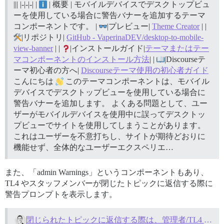
||| |-|-|-| |
| 概要 | モバイルデバイスでデスクトップビュ
ーを使用している場合に警告バナーを追加するテーマ
コンポーネントです。 |
|プレビュー|
Theme Creator
| |
|リポジトリ|
GitHub - VaperinaDEV/desktop-to-mobile-
view-banner
| |
|インストールガイド|
テーマまたはテー
マコンポーネントのインストール方法
| |
|Discourseテ
ーマ初心者の方へ|
Discourseテーマ使用の初心者ガイド
こんにちは
このテーマコンポーネントは、モバイル
デバイスでデスクトップビューを使用している場合に
警告バナーを追加します。 よくある問題として、ユー
ザーがモバイルデバイスを使用中に誤ってデスクトッ
プビューでサイトを使用してしまうことがあります。
これはユーザーを不意打ちし、サイトが期待どおりに
機能せず、全体的なユーザーエクスペリエ…
また、「admin Warnings」というコンポーネントもあり、
TL4 やスタッフメンバーが閉じたトピックに返信する際に
警告プロンプトを表示します。
閉じられたトピックに返信する際は、管理者/TL4 に警告してください