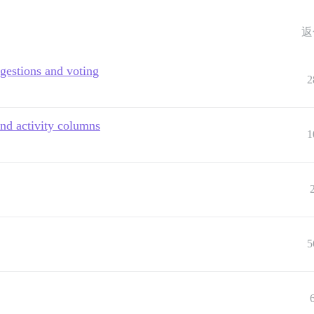
返
ggestions and voting
2
and activity columns
1
5