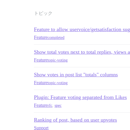
トピック
Feature to allow uservoice/getsatisfaction su
Feature
completed
Show total votes next to total replies, views 
Feature
topic-voting
Show votes in post list "totals" columns
Feature
topic-voting
Plugin: Feature voting separated from Likes
Feature
rfc
,
spec
Ranking of post, based on user upvotes
Support