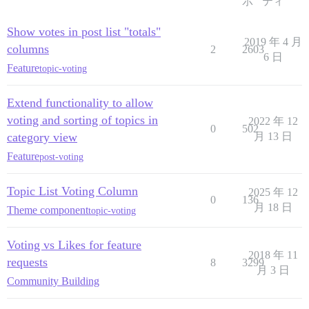
示
ティ
Show votes in post list "totals"
2019 年 4 月
columns
2
2603
6 日
Feature
topic-voting
Extend functionality to allow
voting and sorting of topics in
2022 年 12
0
502
category view
月 13 日
Feature
post-voting
Topic List Voting Column
2025 年 12
0
136
月 18 日
Theme component
topic-voting
Voting vs Likes for feature
2018 年 11
requests
8
3299
月 3 日
Community Building