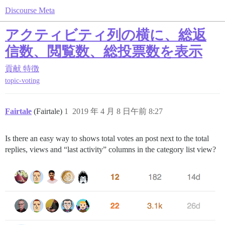
Discourse Meta
アクティビティ列の横に、総返
信数、閲覧数、総投票数を表示
貢献
特徴
topic-voting
Fairtale
(Fairtale)
1
2019 年 4 月 8 日午前 8:27
Is there an easy way to shows total votes an post next to the total
replies, views and “last activity” columns in the category list view?