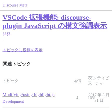
Discourse Meta
VSCode 拡張機能: discourse-
plugin JavaScript の構文強調表示
開発
トピックに投稿を表示
関連トピック
表
アクティビ
トピック
返信
示
ティ
Modifying/using highlight.js
2017 年 8 月
4
1651
31 日
Development