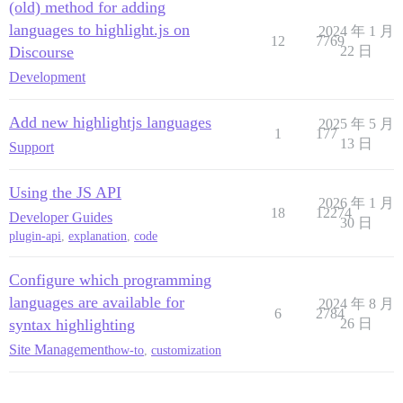
(old) method for adding
languages to highlight.js on
2024 年 1 月
12
7769
Discourse
22 日
Development
Add new highlightjs languages
2025 年 5 月
1
177
13 日
Support
Using the JS API
2026 年 1 月
18
12274
Developer Guides
30 日
plugin-api
,
explanation
,
code
Configure which programming
languages are available for
2024 年 8 月
6
2784
syntax highlighting
26 日
Site Management
how-to
,
customization