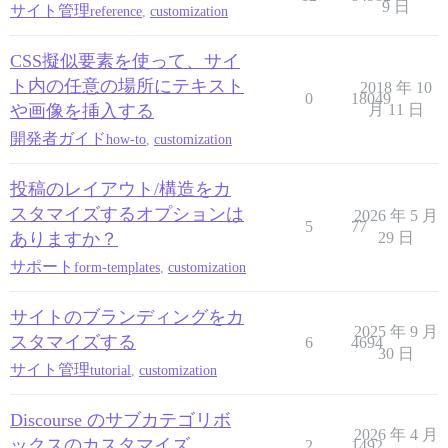
9 日
サイト管理
reference
,
customization
CSS擬似要素を使って、サイ
ト内の任意の場所にテキスト
2018 年 10
0
18049
や画像を挿入する
月 11 日
開発者ガイド
how-to
,
customization
投稿のレイアウト/構造をカ
スタマイズするオプションは
2026 年 5 月
5
77
ありますか？
29 日
サポート
form-templates
,
customization
サイトのブランディングをカ
2025 年 9 月
スタマイズする
6
4694
30 日
サイト管理
tutorial
,
customization
Discourse のサブカテゴリボ
2026 年 4 月
ックスのカスタマイズ
2
1492