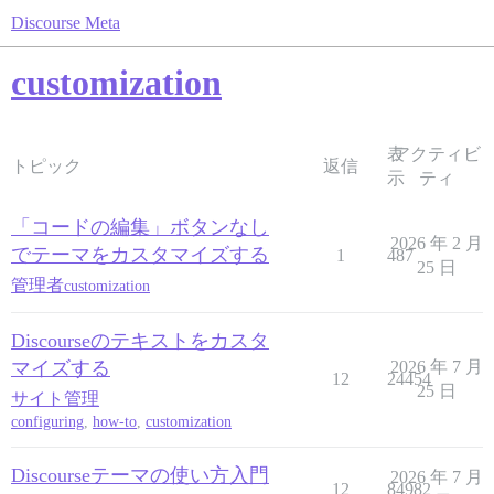
Discourse Meta
customization
表
アクティビ
トピック
返信
示
ティ
「コードの編集」ボタンなし
2026 年 2 月
でテーマをカスタマイズする
1
487
25 日
管理者
customization
Discourseのテキストをカスタ
マイズする
2026 年 7 月
12
24454
25 日
サイト管理
configuring
,
how-to
,
customization
Discourseテーマの使い方入門
2026 年 7 月
12
84982