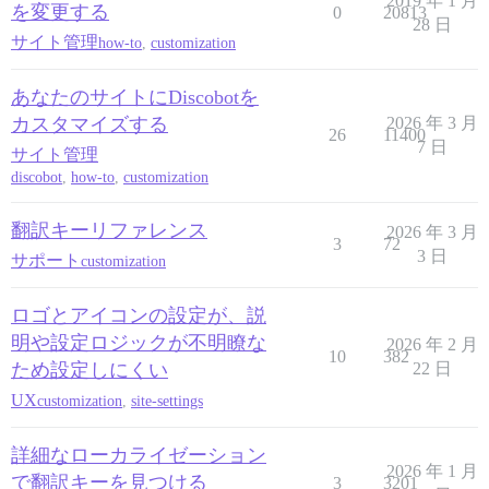
2019 年 1 月
を変更する
0
20813
28 日
サイト管理
how-to
,
customization
あなたのサイトにDiscobotを
カスタマイズする
2026 年 3 月
26
11400
7 日
サイト管理
discobot
,
how-to
,
customization
翻訳キーリファレンス
2026 年 3 月
3
72
3 日
サポート
customization
ロゴとアイコンの設定が、説
明や設定ロジックが不明瞭な
2026 年 2 月
10
382
ため設定しにくい
22 日
UX
customization
,
site-settings
詳細なローカライゼーション
2026 年 1 月
で翻訳キーを見つける
3
3201