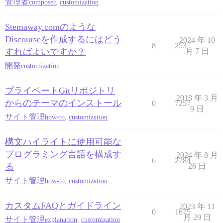
管理者
composer
,
customization
Stemaway.comのような
Discourseを作成するにはどう
2024 年 10
8
253
すればよいですか？
月 7 日
開発
customization
プライベートGitリポジトリ
2018 年 3 月
からのテーマのインストール
0
7257
9 日
サイト管理
how-to
,
customization
構文ハイライトに使用可能な
プログラミング言語を構成す
2024 年 8 月
6
2784
る
26 日
サイト管理
how-to
,
customization
カスタムFAQとガイドライン
2023 年 11
0
1675
月 29 日
サイト管理
explanation
,
customization