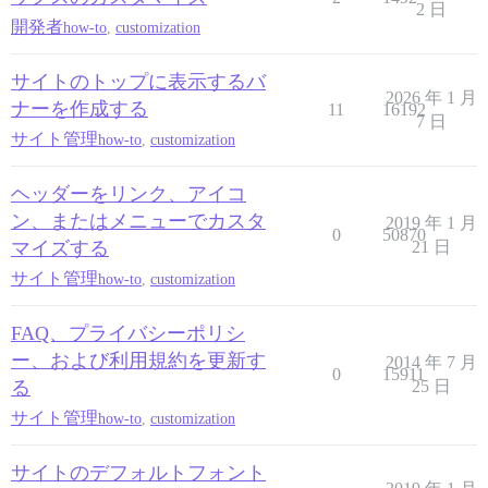
2 日
開発者
how-to
,
customization
サイトのトップに表示するバ
2026 年 1 月
ナーを作成する
11
16192
7 日
サイト管理
how-to
,
customization
ヘッダーをリンク、アイコ
ン、またはメニューでカスタ
2019 年 1 月
0
50870
マイズする
21 日
サイト管理
how-to
,
customization
FAQ、プライバシーポリシ
ー、および利用規約を更新す
2014 年 7 月
0
15911
る
25 日
サイト管理
how-to
,
customization
サイトのデフォルトフォント