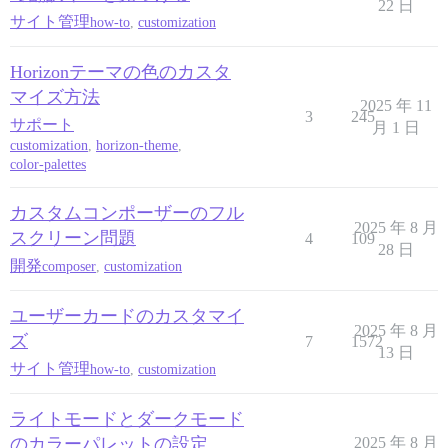
22 日
サイト管理
how-to
,
customization
Horizonテーマの色のカスタ
マイズ方法
2025 年 11
3
245
サポート
月 1 日
customization
,
horizon-theme
,
color-palettes
カスタムコンポーザーのフル
2025 年 8 月
スクリーン問題
4
109
28 日
開発
composer
,
customization
ユーザーカードのカスタマイ
2025 年 8 月
ズ
7
1572
13 日
サイト管理
how-to
,
customization
ライトモードとダークモード
のカラーパレットの設定
2025 年 8 月