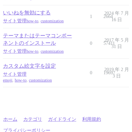
いいねを無効にする
2024 年 7 月
1
2664
16 日
サイト管理
how-to
,
customization
テーマまたはテーマコンポー
2017 年 5 月
ネントのインストール
0
57411
31 日
サイト管理
how-to
,
customization
カスタム絵文字を設定
2019 年 2 月
0
19697
サイト管理
3 日
emoji
,
how-to
,
customization
ホーム
カテゴリ
ガイドライン
利用規約
プライバシーポリシー