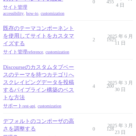
0
455
4 日
サイト管理
accessibility
,
how-to
,
customization
既存のテーマコンポーネント
を使用してサイトをカスタマ
2025 年 6 月
2
1925
イズする
11 日
サイト管理
reference
,
customization
Discourseのカスタムタブベー
スのテーマを持つカテゴリへ
スクレイピングデータを投稿
2025 年 3 月
4
200
するパイプライン構築のベス
30 日
トな方法
サポート
rest-api
,
customization
デフォルトのコンポーザの高
2025 年 3 月
さを調整する
0
128
23 日