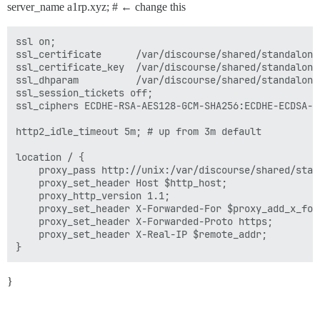
server_name a1rp.xyz; # ← change this
ssl on;

ssl_certificate      /var/discourse/shared/standalone/
ssl_certificate_key  /var/discourse/shared/standalone/
ssl_dhparam          /var/discourse/shared/standalone/
ssl_session_tickets off;

ssl_ciphers ECDHE-RSA-AES128-GCM-SHA256:ECDHE-ECDSA-A
http2_idle_timeout 5m; # up from 3m default

location / {

    proxy_pass http://unix:/var/discourse/shared/stan
    proxy_set_header Host $http_host;

    proxy_http_version 1.1;

    proxy_set_header X-Forwarded-For $proxy_add_x_forw
    proxy_set_header X-Forwarded-Proto https;

    proxy_set_header X-Real-IP $remote_addr;

}