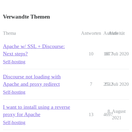
Verwandte Themen
Thema
Antworten
Aufrufe
Aktivität
Apache w/ SSL + Discourse:
Next steps?
10
1877
18. Juli 2020
Self-hosting
Discourse not loading with
Apache and proxy redirect
7
2532
15. Juli 2020
Self-hosting
I want to install using a reverse
8. August
proxy for Apache
13
4697
2021
Self-hosting