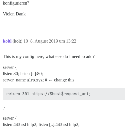
konfigurieren?
Vielen Dank
koltl
(kolt)
10
8. August 2019 um 13:22
This is my config here, what else do I need to add?
server {
listen 80; listen [::]:80;
server_name a1rp.xyz; # ← change this
}
server {
listen 443 ssl http2; listen [::]:443 ssl http2;