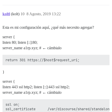
koltl
(kolt)
10
8 Agosto, 2019 13:22
Esta es mi configuración aquí, ¿qué más necesito agregar?
server {
listen 80; listen [::]:80;
server_name a1rp.xyz; # ← cámbialo
}
server {
listen 443 ssl http2; listen [::]:443 ssl http2;
server_name a1rp.xyz; # ← cámbialo
ssl on;

ssl_certificate      /var/discourse/shared/standalone/