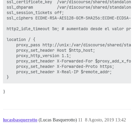
ssl_certificate_key  /var/discourse/shared/standalone/
ssl_dhparam          /var/discourse/shared/standalone/
ssl_session_tickets off;

ssl_ciphers ECDHE-RSA-AES128-GCM-SHA256:ECDHE-ECDSA-A
http2_idle_timeout 5m; # aumentado desde el valor pred
location / {

    proxy_pass http://unix:/var/discourse/shared/stan
    proxy_set_header Host $http_host;

    proxy_http_version 1.1;

    proxy_set_header X-Forwarded-For $proxy_add_x_forw
    proxy_set_header X-Forwarded-Proto https;

    proxy_set_header X-Real-IP $remote_addr;

}
lucasbasquerotto
(Lucas Basquerotto)
11
8 Agosto, 2019 13:42