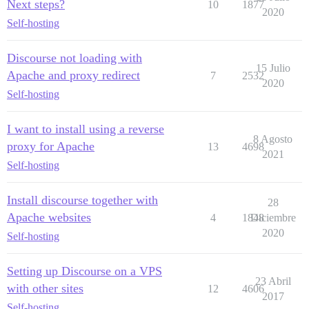
Next steps?
10
1877
2020
Self-hosting
Discourse not loading with
15 Julio
Apache and proxy redirect
7
2532
2020
Self-hosting
I want to install using a reverse
8 Agosto
proxy for Apache
13
4698
2021
Self-hosting
Install discourse together with
28
Apache websites
4
1848
Diciembre
2020
Self-hosting
Setting up Discourse on a VPS
23 Abril
with other sites
12
4606
2017
Self-hosting