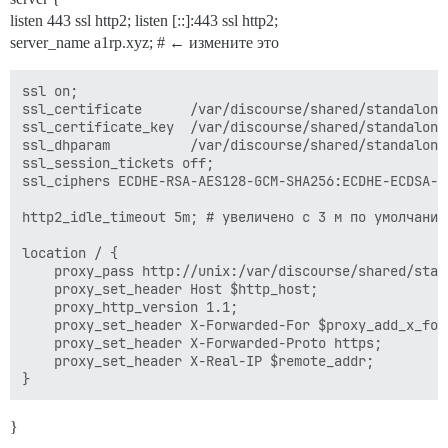
listen 443 ssl http2; listen [::]:443 ssl http2;
server_name a1rp.xyz; # ← измените это
ssl on;

ssl_certificate      /var/discourse/shared/standalone/
ssl_certificate_key  /var/discourse/shared/standalone/
ssl_dhparam          /var/discourse/shared/standalone/
ssl_session_tickets off;

ssl_ciphers ECDHE-RSA-AES128-GCM-SHA256:ECDHE-ECDSA-A
http2_idle_timeout 5m; # увеличено с 3 м по умолчанию

location / {

    proxy_pass http://unix:/var/discourse/shared/stan
    proxy_set_header Host $http_host;

    proxy_http_version 1.1;

    proxy_set_header X-Forwarded-For $proxy_add_x_forw
    proxy_set_header X-Forwarded-Proto https;

    proxy_set_header X-Real-IP $remote_addr;

}