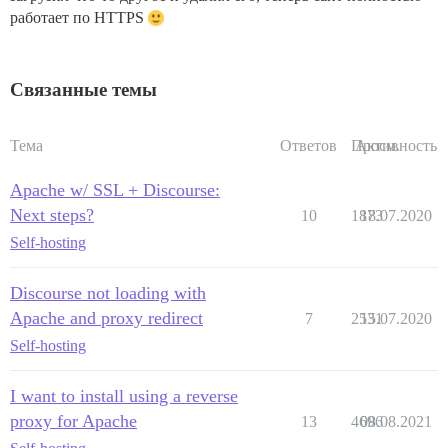
работает по HTTPS
Связанные темы
Тема
Ответов
Просм.
Активность
Apache w/ SSL + Discourse:
Next steps?
10
1873
18.07.2020
Self-hosting
Discourse not loading with
Apache and proxy redirect
7
2531
15.07.2020
Self-hosting
I want to install using a reverse
proxy for Apache
13
4696
08.08.2021