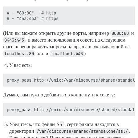
# - "80:80"   # http

(Или вы можете открыть другие порты, например
8080:80
и
8443:443
, и вместо использования сокета на следующем
шаге перенаправлять запросы на upstream, указывающий на
localhost:80
и/или
localhost:443
)
У вас есть:
Думаю, вам нужно добавить
:
в конце пути к сокету:
Убедитесь, что файлы SSL-сертификата находятся в
директории
/var/discourse/shared/standalone/ssl/
.
Есть ли они у вас? Предполагаю, что вы уже владеете