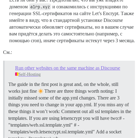
доменом
a1rp.xyz
и ознакомились с инструкциями по
генерации SSL-сертификатов на сайте Let’s Encrypt. Также
имейте в виду, что в стандартной установке Discourse
автоматически обновляет сертификаты, но в вашем случае
вам придётся делать это самостоятельно (например, с
помощью cron), иначе сертификаты истекут через 3 месяца.
См.:
Run other websites on the same machine as Discourse
Self-Hosting
The guide in the first post is great and, on the whole, still
works just fine
There are three things worth noting: I
initially missed some of the app.yml changes. There are 3
things you need to change in your app.yml. If you miss any of
these things it won’t work: Comment out all ssl templates in the
templates. If you are using letsencrypt you will have two:# -
"templates/web.ssl.template.yml" # -
"templates/web.letsencrypt.ssl.template.yml" Add a socket