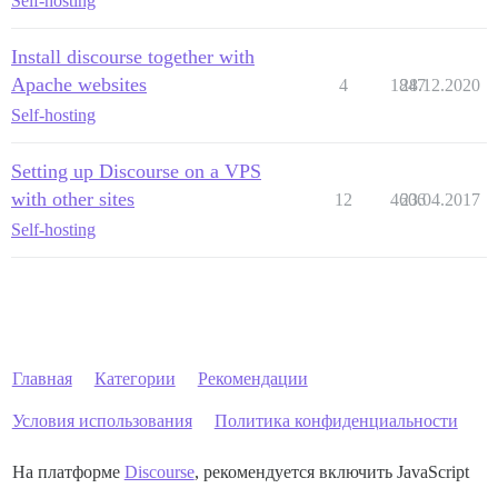
Self-hosting
Install discourse together with
Apache websites
4
1847
28.12.2020
Self-hosting
Setting up Discourse on a VPS
with other sites
12
4606
23.04.2017
Self-hosting
Главная
Категории
Рекомендации
Условия использования
Политика конфиденциальности
На платформе
Discourse
, рекомендуется включить JavaScript