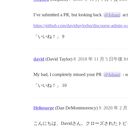
I’ve submitted a PR, but looking back
act
@Johani
https://github.com/davidtaylorhq/discourse-admin-wa
「いいね！」 9
david
(David Taylor)
8
2018 年 11 月 5 日午後 8:
My bad, I completely missed your PR
- s
@Johani
「いいね！」 10
Heliosurge
(Dan DeMontmorency)
9
2020 年 2 月
こんにちは、Davidさん。クローズされた