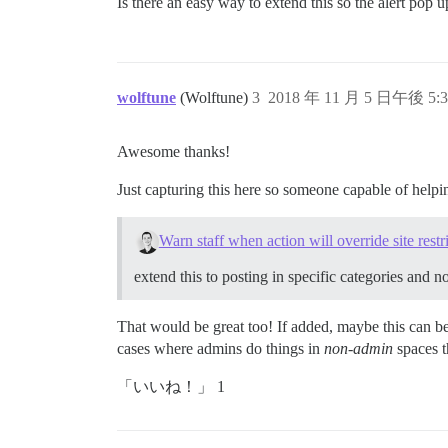
Is there an easy way to extend this so the alert pop u
wolftune
(Wolftune)
3
2018 年 11 月 5 日午後 5:3
Awesome thanks!
Just capturing this here so someone capable of helpi
Warn staff when action will override site restr
extend this to posting in specific categories and
That would be great too! If added, maybe this can 
cases where admins do things in
non-admin
spaces t
「いいね！」 1