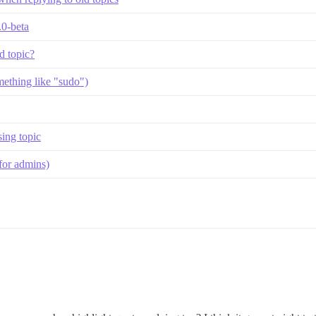
.0-beta
d topic?
ething like "sudo")
sing topic
for admins)