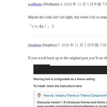
wolftune
(Wolftune)
4
2018 年 11 月 5 日午後 7:5
Maybe the code isn’t set right, but when I try to im
「いいね！」 2
Stephen
(Stephen)
5
2018 年 11 月 5 日午後 7:56
If you scroll back up to the original post you’ll see t