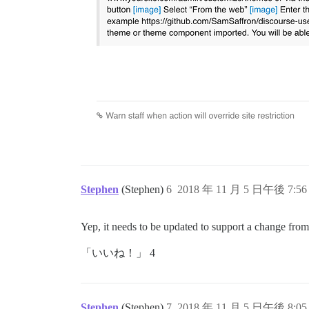
Stephen
(Stephen)
6
2018 年 11 月 5 日午後 7:56
Yep, it needs to be updated to support a change fro
「いいね！」 4
Stephen
(Stephen)
7
2018 年 11 月 5 日午後 8:05