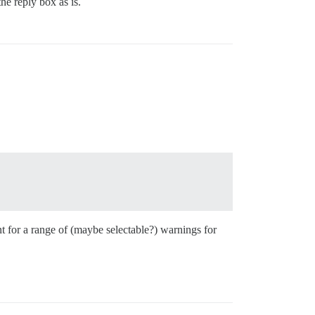
he reply box as is.
 for a range of (maybe selectable?) warnings for