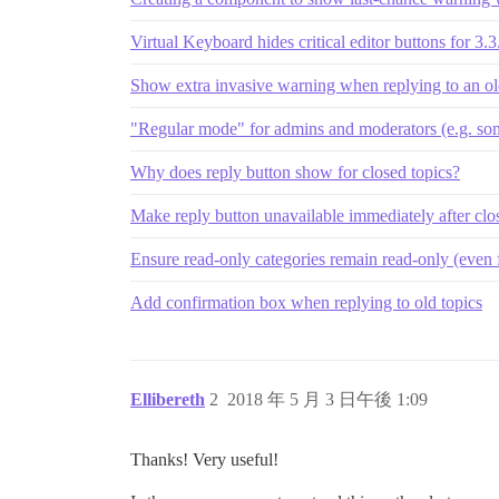
Virtual Keyboard hides critical editor buttons for 3.3
Show extra invasive warning when replying to an ol
"Regular mode" for admins and moderators (e.g. som
Why does reply button show for closed topics?
Make reply button unavailable immediately after clo
Ensure read-only categories remain read-only (even 
Add confirmation box when replying to old topics
Ellibereth
2
2018 年 5 月 3 日午後 1:09
Thanks! Very useful!