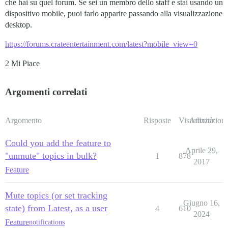
che hai su quel forum. Se sei un membro dello staff e stai usando un
dispositivo mobile, puoi farlo apparire passando alla visualizzazione
desktop.
https://forums.crateentertainment.com/latest?mobile_view=0
2 Mi Piace
Argomenti correlati
Argomento
Risposte
Visualizzazioni
Attività
Could you add the feature to
Aprile 29,
"unmute" topics in bulk?
1
878
2017
Feature
Mute topics (or set tracking
Giugno 16,
state) from Latest, as a user
4
610
2024
Feature
notifications