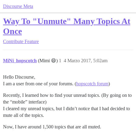
Discourse Meta
Way To "Unmute" Many Topics At
Once
Contribute
Feature
MiNi_hopscotch
(Mimi 😄)
1
4 Marzo 2017, 5:02am
Hello Discourse,
I am a user from one of your forums. (
hopscotch forum
)
Recently, I learned how to find your unread topics. (By going on to
the “mobile” interface)
I cleared my unread topics, but I didn’t notice that I had decided to
mute all of the topics.
Now, I have around 1,500 topics that are all muted.