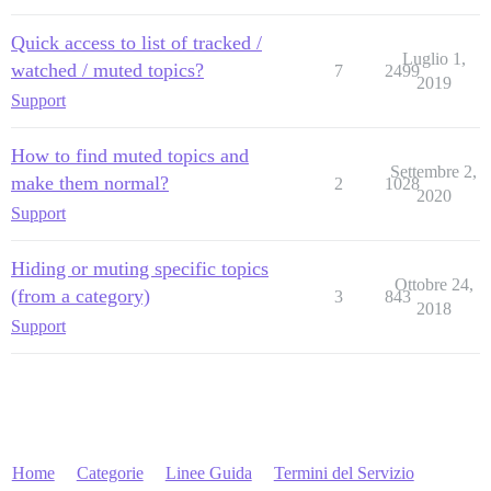
Quick access to list of tracked /
Luglio 1,
watched / muted topics?
7
2499
2019
Support
How to find muted topics and
Settembre 2,
make them normal?
2
1028
2020
Support
Hiding or muting specific topics
Ottobre 24,
(from a category)
3
843
2018
Support
Home
Categorie
Linee Guida
Termini del Servizio