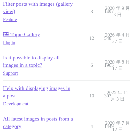
Filter posts with images (gallery
2020 年 9 月
view)
3
1497
3 日
Feature
🖼️ Topic Gallery
2026 年 4 月
12
548
27 日
Plugin
Is it possible to display all
2020 年 8 月
images in a topic?
6
1965
17 日
Support
Help with displaying images in
2025 年 11
a post
10
303
月 3 日
Development
All latest images in posts from a
2020 年 7 月
category
4
1449
12 日