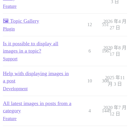
3 日
Feature
🖼️ Topic Gallery
2026 年4 月
12
551
27 日
Plugin
Is it possible to display all
2020 年8 月
images in a topic?
6
1967
17 日
Support
Help with displaying images in
2025 年11
a post
10
308
月 3 日
Development
All latest images in posts from a
2020 年7 月
category
4
1449
12 日
Feature