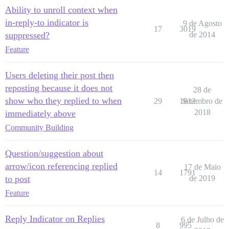
Ability to unroll context when
in-reply-to indicator is
9 de Agosto
17
3019
suppressed?
de 2014
Feature
Users deleting their post then
reposting because it does not
28 de
show who they replied to when
29
1813
Setembro de
2018
immediately above
Community Building
Question/suggestion about
arrow/icon referencing replied
17 de Maio
14
1791
to post
de 2019
Feature
Reply Indicator on Replies
6 de Julho de
8
995