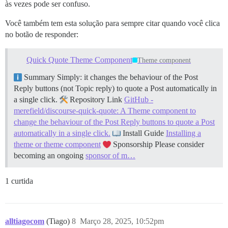
às vezes pode ser confuso.
Você também tem esta solução para sempre citar quando você clica
no botão de responder:
Quick Quote Theme Component
Theme component
Summary Simply: it changes the behaviour of the Post
Reply buttons (not Topic reply) to quote a Post automatically in
a single click.
Repository Link
GitHub -
merefield/discourse-quick-quote: A Theme component to
change the behaviour of the Post Reply buttons to quote a Post
automatically in a single click.
Install Guide
Installing a
theme or theme component
Sponsorship Please consider
becoming an ongoing
sponsor of m…
1 curtida
alltiagocom
(Tiago)
8
Março 28, 2025, 10:52pm