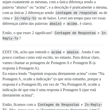
sejam exatamente as mesmas, com a única diferença sendo a
palavra “abaixo” ou “acima”, e a descrição é praticamente a mesma,
com as únicas 2 diferenças sendo
contagem de respostas
na de
cima e
in-reply-to
na de baixo. Levei um tempo para ver essas
diferenças (além das palavras
abaixo
e
acima
, é claro).
Então, o que esses 2 significam?
Contagem de Respostas
e
In-
Reply-To
?
EDIT: Ok, acho que entendi o
acima
e
abaixo
. Ainda é um
pouco confuso como está escrito, no entanto. Para deixar claro,
vamos chamar as postagens de Postagem A e Postagem B (a
resposta à Postagem A).
Eu estava lendo “Suprimir resposta diretamente acima” como “Na
Postagem A, oculte a indicação” (o que seria estranho, porque a
resposta é a Postagem B), em vez de “Na Postagem B, oculte a
indicação de que esta é uma resposta à Postagem A (que está
diretamente acima)”.
Então, ficamos com a
Contagem de Respostas
e
In-Reply-
To
. Mas, nesse caso, se “Suprimir resposta diretamente acima”