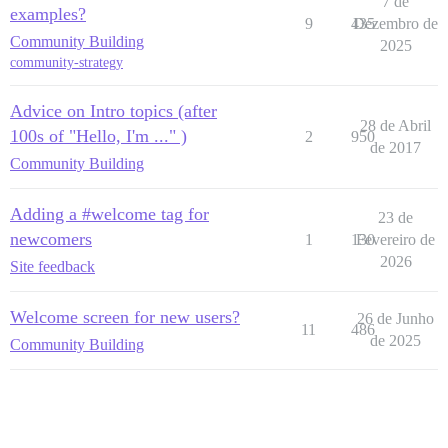
7 de
examples?
9
435
Dezembro de
Community Building
2025
community-strategy
Advice on Intro topics (after
28 de Abril
100s of "Hello, I'm ..." )
2
950
de 2017
Community Building
Adding a #welcome tag for
23 de
newcomers
1
130
Fevereiro de
2026
Site feedback
Welcome screen for new users?
26 de Junho
11
486
de 2025
Community Building