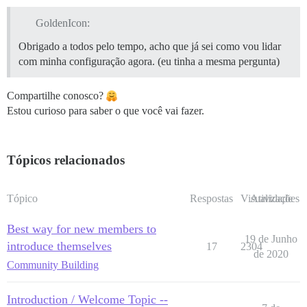
GoldenIcon:
Obrigado a todos pelo tempo, acho que já sei como vou lidar
com minha configuração agora. (eu tinha a mesma pergunta)
Compartilhe conosco?
Estou curioso para saber o que você vai fazer.
Tópicos relacionados
Tópico
Respostas
Visualizações
Atividade
Best way for new members to
19 de Junho
introduce themselves
17
2304
de 2020
Community Building
Introduction / Welcome Topic --