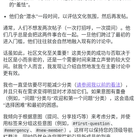
的“羞怯”。
他们会“潜水”一段时间，以评估文化氛围，然后再发帖。
通常，人们不想发两次帖子（一次打招呼，一次提问）。他
们几乎总是会把这两件事合在一起。一旦他们跨过了最初的
进入门槛，他们往往就会自然地融入现有的讨论中。
话虽如此，社区文化至关重要！这类分类的成功与否取决于
社区是小而亲密的，还是一个需要时间来建立声誉的较大空
间。就我个人而言，我发现让介绍自然地发生在主要讨论中
更有效。
我也一直坚信要尽可能减少分类（
请参阅我以前的看法
），
并且只有在需求变得明显时才添加它们。如果意图有重叠
（例如，“问题”分类与“欢迎和第一个问题”分类），这会造成
“选择困难”和最初的困惑。
我倾向于根据意图（提问、分享技巧等）来考虑分类，并使
用标签来分组这些意图（例如，
#first-question
、
#emergency
、
#new-member
）。这样可以保持您的顶级导航
栏整洁，同时仍然允许您跟踪和引导新成员的到来。