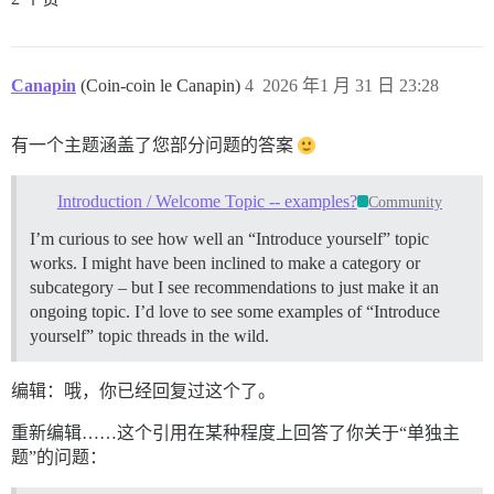
Canapin
(Coin-coin le Canapin)
4
2026 年1 月 31 日 23:28
有一个主题涵盖了您部分问题的答案
Introduction / Welcome Topic -- examples?
Community
I’m curious to see how well an “Introduce yourself” topic
works. I might have been inclined to make a category or
subcategory – but I see recommendations to just make it an
ongoing topic. I’d love to see some examples of “Introduce
yourself” topic threads in the wild.
编辑：哦，你已经回复过这个了。
重新编辑……这个引用在某种程度上回答了你关于“单独主
题”的问题：