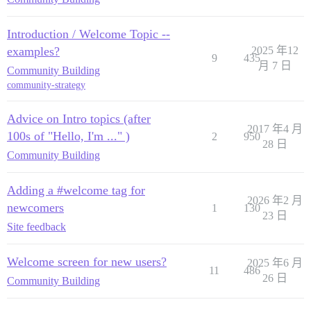
Introduction / Welcome Topic --
examples?
2025 年12
9
435
月 7 日
Community Building
community-strategy
Advice on Intro topics (after
2017 年4 月
100s of "Hello, I'm ..." )
2
950
28 日
Community Building
Adding a #welcome tag for
2026 年2 月
newcomers
1
130
23 日
Site feedback
Welcome screen for new users?
2025 年6 月
11
486
26 日
Community Building