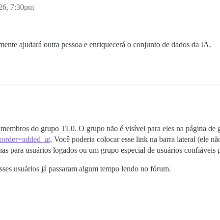
26, 7:30pm
amente ajudará outra pessoa e enriquecerá o conjunto de dados da IA.
 membros do grupo TL0. O grupo não é visível para eles na página de g
e&order=added_at
. Você poderia colocar esse link na barra lateral (ele n
as para usuários logados ou um grupo especial de usuários confiáveis p
esses usuários já passaram algum tempo lendo no fórum.