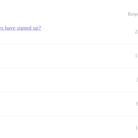
Resp
rs have signed up?
2
1
1