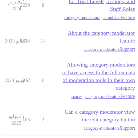
for Trust Levels, Groups, and
7 فبراير
2239
8
2024
Staff Roles
Feature
category-moderators
,
completed
About the category moderator
feature
14
5 مايو 2023
1624
Support
category-moderators
Allowing category moderators
to have access to the full extents
of moderation tools in their own
6
5 يونيو 2024
912
category
Feature
spaces
,
category-moderators
Can a category moderator view
25 يوليو
the edit category button
106
2
2025
Support
category-moderators