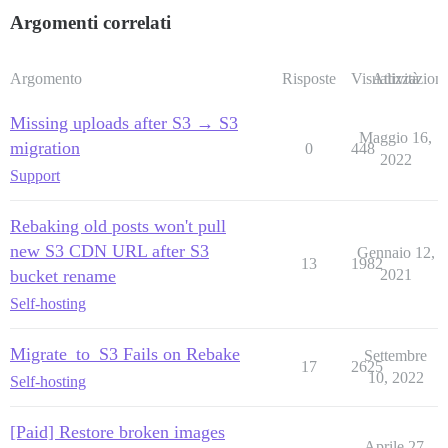
Argomenti correlati
Argomento
Risposte
Visualizzazioni
Attività
Missing uploads after S3 → S3
Maggio 16,
migration
0
448
2022
Support
Rebaking old posts won't pull
new S3 CDN URL after S3
Gennaio 12,
13
1982
bucket rename
2021
Self-hosting
Migrate_to_S3 Fails on Rebake
Settembre
17
2625
10, 2022
Self-hosting
[Paid] Restore broken images
Aprile 27,