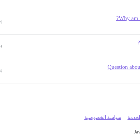
Why am I 
4
9
Question abou
4
خدمة
سياسة الخصوصية