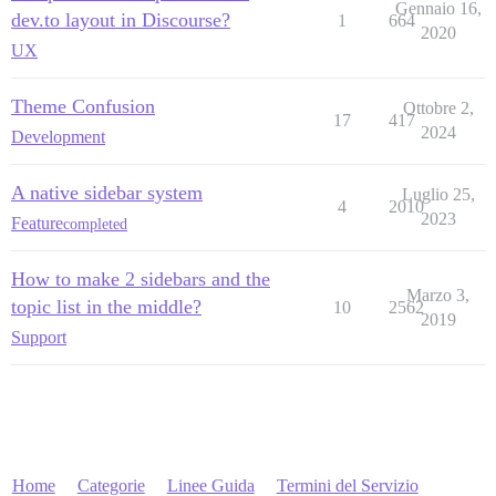
Gennaio 16,
dev.to layout in Discourse?
1
664
2020
UX
Theme Confusion
Ottobre 2,
17
417
2024
Development
A native sidebar system
Luglio 25,
4
2010
2023
Feature
completed
How to make 2 sidebars and the
Marzo 3,
topic list in the middle?
10
2562
2019
Support
Home
Categorie
Linee Guida
Termini del Servizio