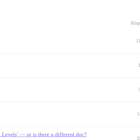
Risp
1
1
Levels' — or is there a different doc?
2