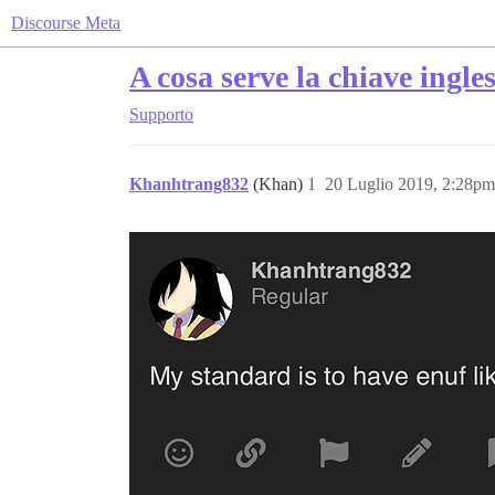
Discourse Meta
A cosa serve la chiave ingle
Supporto
Khanhtrang832
(Khan)
1
20 Luglio 2019, 2:28pm