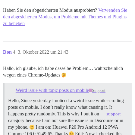
Haben Sie den abgesicherten Modus ausprobiert?
Verwenden Sie
den abgesicherten Modus, um Probleme mit Themes und Plugins
zu beheben
Don
4
3. Oktober 2022 um 21:43
Hallo, ich glaube, ich habe dasselbe Problem… wahrscheinlich
wegen eines Chrome-Updates
Weird issue with topic posts on mobile
Support
Hello, Since yesterday I noticed a weird issue while scrolling
posts on mobile. I don’t really know what causing it. It
happens pretty randomly. This is why I put it on
support
category because I am not sure the issue is in Discourse or in
my phone.
I am on: Huawei P20 Pro Android 12 PWA
Chrome 106.0.5249.65 Thanks
Edit: Now I checked this