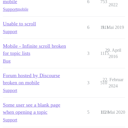
mobile
6
753
2022
Support
mobile
Unable to scroll
6
1111
9. Mai 2019
Support
Mobile - Infinite scroll broken
29. April
for topic lists
3
1115
2016
Bug
Forum hosted by Discourse
22. Februar
broken on mobile
3
510
2024
Support
Some user see a blank page
when opening a topic
5
1120
10. Mai 2020
Support