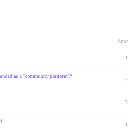
Antw
1
ended as a "community platform"?
1
2
it
1