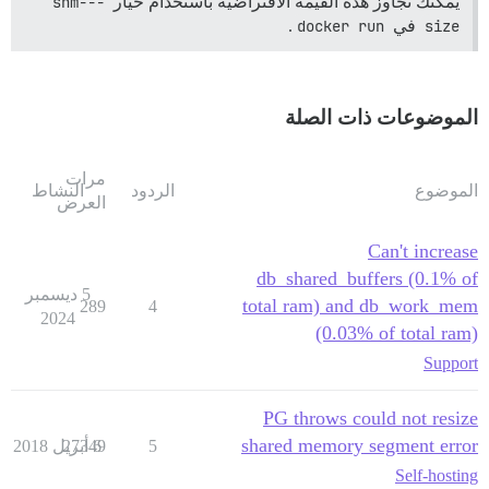
يمكنك تجاوز هذه القيمة الافتراضية باستخدام خيار
--shm-
size
في
docker run
.
الموضوعات ذات الصلة
مرات
الموضوع
الردود
النشاط
العرض
Can't increase
db_shared_buffers (0.1% of
5 ديسمبر
total ram) and db_work_mem
289
4
2024
(0.03% of total ram)
Support
PG throws could not resize
shared memory segment error
5
6 أبريل 2018
27349
Self-hosting