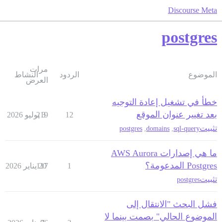
Discourse Meta
postgres
مرات
الموضوع
الردود
النشاط
العرض
خطأ في تشغيل إعادة التوجيه
بعد تغيير عنوان الموقع
12
3 يوليو 2026
219
تثبيت
postgres
,
domains
,
sql-query
ما هي إصدارات AWS Aurora
Postgres المدعومة؟
1
20 يناير 2026
117
تثبيت
postgres
فشل البحث "الانتقال إلى
الموضوع الحالي" بصمت بينما لا