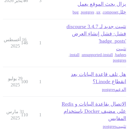
3
7 يناير 2026
86
يزال بحث الموقع يعمل
خلل
bug
,
postgres
,
ux
,
composer
تثبيت جديد لـ discourse 3.4.7
فشل: فشل إنشاء العرض
16 أغسطس
'badge_posts'
146
1
2025
تثبيت
,
install
,
unsupported-install
,
badges
postgres
هل تلف قاعدة البيانات بعد
29 يوليو
انقطاع Linode؟
100
1
2025
الدعم
postgres
الاتصال بقاعدة البيانات و Redis
على مضيف Docker باستخدام
31 مارس
110
1
المقابس
2025
تثبيت
postgres