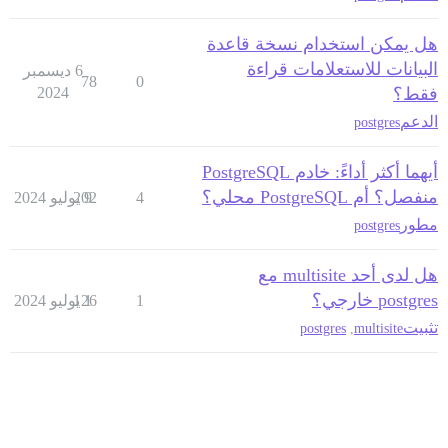
هل يمكن استخدام نسخة قاعدة
البيانات للاستعلامات قراءة
6 ديسمبر
78
0
فقط؟
2024
الدعم
postgres
أيهما أكثر أداءً: خادم PostgreSQL
منفصل؟ أم PostgreSQL محلي؟
4
9 يوليو 2024
202
مطور
postgres
هل لدى أحد multisite مع
postgres خارجي؟
1
1 يوليو 2024
126
تثبيت
postgres
,
multisite