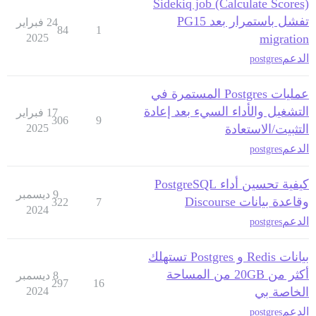
Sidekiq job (Calculate Scores)
تفشل باستمرار بعد PG15
24 فبراير
84
1
2025
migration
الدعم
postgres
عمليات Postgres المستمرة في
التشغيل والأداء السيء بعد إعادة
17 فبراير
306
9
التثبيت/الاستعادة
2025
الدعم
postgres
كيفية تحسين أداء PostgreSQL
9 ديسمبر
وقاعدة بيانات Discourse
322
7
2024
الدعم
postgres
بيانات Redis و Postgres تستهلك
أكثر من 20GB من المساحة
8 ديسمبر
297
16
الخاصة بي
2024
الدعم
postgres