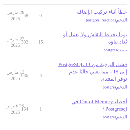
خطأ أثناء تركيب الإضافة
29 مارس
58
0
2025
الدعم
postgres
,
reactions
يومآ يختلط النقاش ولا يعمل أو
22 مارس
يُعاد بناؤه
392
15
2025
تثبيت
postgres
فشل الترقية من PostgreSQL 13
إلى 15 - مما يعني حاليًا عدم
13 مارس
686
8
توفر المنتدى
2025
الدعم
postgres
أخطاء Out of Memory في
26 فبراير
Postgresql؟
164
1
2025
الدعم
postgres