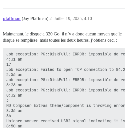
pfaffman
(Jay Pfaffman)
2
Juillet 19, 2025, 4:10
Maintenant, le disque a 320 Go, il n’y a donc aucun moyen que le
disque se remplisse, mais toutes les deux heures, j’obtiens ceci :
Job exception: PG::DiskFull: ERROR: impossible de red
4:31 am

17

Job exception: Failed to open TCP connection to 84.24
5:56 am

Job exception: PG::DiskFull: ERROR: impossible de red
6:26 am

Job exception: PG::DiskFull: ERROR: impossible de red
8:32 am

3

MD Composer Extras theme/component is throwing errors
8:36 am

86

Unicorn worker received USR2 signal indicating it is 
8:50 am
