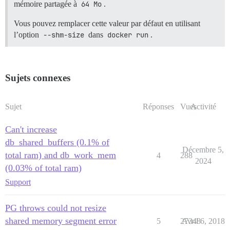
mémoire partagée à
64 Mo
.
Vous pouvez remplacer cette valeur par défaut en utilisant
l’option
--shm-size
dans
docker run
.
Sujets connexes
Sujet
Réponses
Vues
Activité
Can't increase
db_shared_buffers (0.1% of
Décembre 5,
total ram) and db_work_mem
4
288
2024
(0.03% of total ram)
Support
PG throws could not resize
shared memory segment error
5
27348
Avril 6, 2018