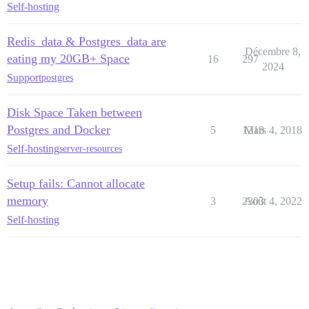
Self-hosting
Redis_data & Postgres_data are
Décembre 8,
eating my 20GB+ Space
16
297
2024
Support
postgres
Disk Space Taken between
Postgres and Docker
5
1218
Mars 4, 2018
Self-hosting
server-resources
Setup fails: Cannot allocate
memory
3
2303
Août 4, 2022
Self-hosting