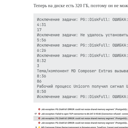
Теперь на диске есть 320 ГБ, поэтому он не мо
Исключение задачи: PG::DiskFull: ОШИБКА:
4:31

17

Исключение задачи: Не удалось установить
5:56

Исключение задачи: PG::DiskFull: ОШИБКА:
6:26

Исключение задачи: PG::DiskFull: ОШИБКА:
8:32

3

Тема/компонент MD Composer Extras вызыва
8:36

86

Рабочий процесс Unicorn получил сигнал U
8:50
