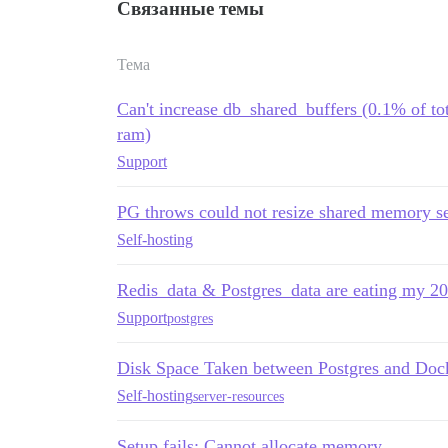
Связанные темы
Тема
Can't increase db_shared_buffers (0.1% of t
ram)
Support
PG throws could not resize shared memory s
Self-hosting
Redis_data & Postgres_data are eating my 
Support
postgres
Disk Space Taken between Postgres and Doc
Self-hosting
server-resources
Setup fails: Cannot allocate memory