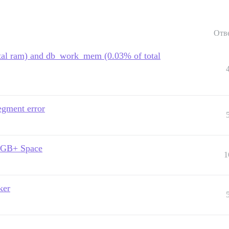
Отв
otal ram) and db_work_mem (0.03% of total
egment error
20GB+ Space
1
ker