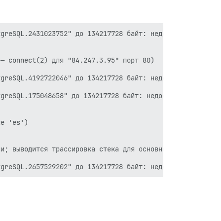
greSQL.2431023752" до 134217728 байт: недостаточно места
— connect(2) для "84.247.3.95" порт 80)

greSQL.4192722046" до 134217728 байт: недостаточно места
greSQL.175048658" до 134217728 байт: недостаточно места 
е 'es')

и; выводится трассировка стека для основного потока conf