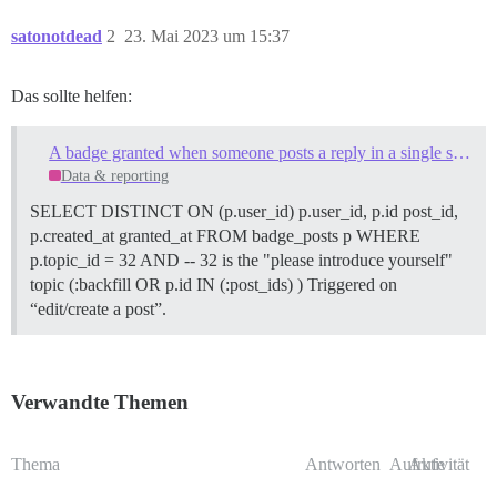
satonotdead
2
23. Mai 2023 um 15:37
Das sollte helfen:
A badge granted when someone posts a reply in a single specified topic
Data & reporting
SELECT DISTINCT ON (p.user_id) p.user_id, p.id post_id,
p.created_at granted_at FROM badge_posts p WHERE
p.topic_id = 32 AND -- 32 is the "please introduce yourself"
topic (:backfill OR p.id IN (:post_ids) ) Triggered on
“edit/create a post”.
Verwandte Themen
Thema
Antworten
Aufrufe
Aktivität