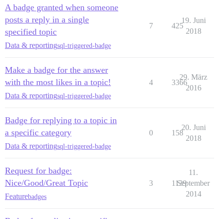
A badge granted when someone
posts a reply in a single
19. Juni
7
425
specified topic
2018
Data & reporting
sql-triggered-badge
Make a badge for the answer
29. März
with the most likes in a topic!
4
3366
2016
Data & reporting
sql-triggered-badge
Badge for replying to a topic in
20. Juni
a specific category
0
158
2018
Data & reporting
sql-triggered-badge
Request for badge:
11.
Nice/Good/Great Topic
3
1139
September
2014
Feature
badges