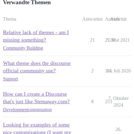
Verwandte Themen
Thema
Antworten
Aufrufe
Aktivität
Relative lack of themes - am I
missing something?
21
2728
5. Mai 2021
Community Building
What theme does the discourse
official community use?
2
115
14. Juli 2026
Support
How can I create a Discourse
7. Oktober
that's just like Stemaway.com?
8
253
2024
Development
customization
Looking for examples of some
26.
nice customizations (I want my