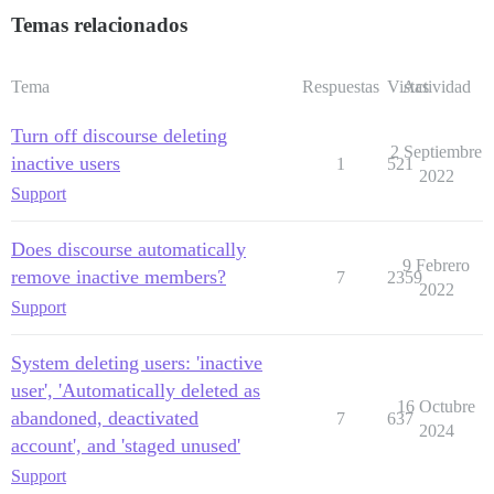
Temas relacionados
Tema
Respuestas
Vistas
Actividad
Turn off discourse deleting
2 Septiembre
inactive users
1
521
2022
Support
Does discourse automatically
9 Febrero
remove inactive members?
7
2359
2022
Support
System deleting users: 'inactive
user', 'Automatically deleted as
16 Octubre
abandoned, deactivated
7
637
2024
account', and 'staged unused'
Support